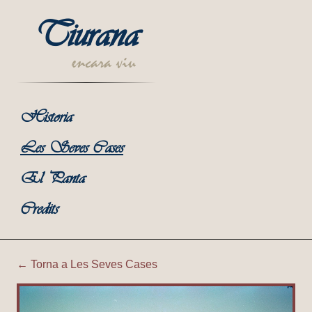
Tiurana
encara viu
Historia
Les Seves Cases
El Panta
Credits
← Torna a Les Seves Cases
Tiurana | Horts de Cal Sols