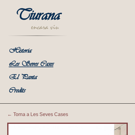
Tiurana
encara viu
Historia
Les Seves Cases
El Panta
Credits
← Torna a Les Seves Cases
Tiurana | Corral de Ca la Te