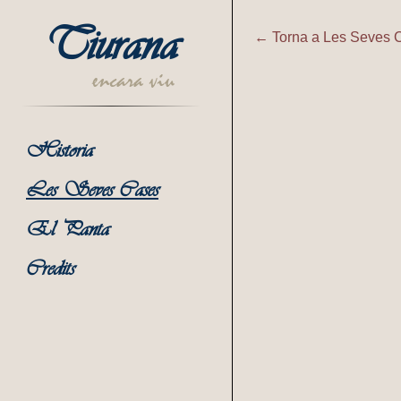
Tiurana
← Torna a Les Seves 
Tiurana | C
encara viu
Historia
Les Seves Cases
El Panta
Credits