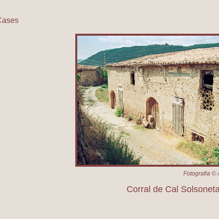
Cases
Corral de Cal Solsoneta
Fotografia © 
Corral de Cal Solsonet