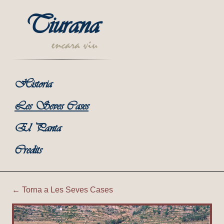
Tiurana
encara viu
Historia
Les Seves Cases
El Panta
Credits
← Torna a Les Seves Cases
Tiurana | Tiurana desde la 