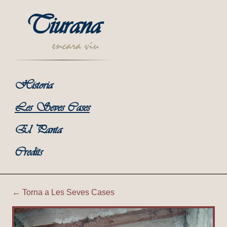
Tiurana
encara viu
Historia
Les Seves Cases
El Panta
Credits
← Torna a Les Seves Cases
Tiurana | Porxos sota cal M