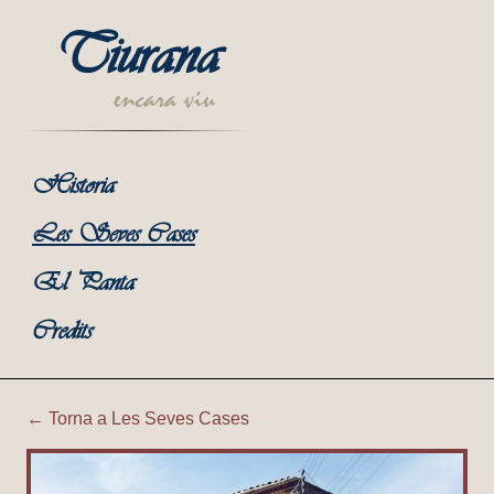
Tiurana
encara viu
Historia
Les Seves Cases
El Panta
Credits
← Torna a Les Seves Cases
Tiurana | Cal Minguet (Host