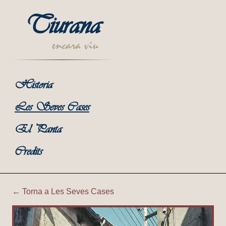
Tiurana
encara viu
Historia
Les Seves Cases
El Panta
Credits
← Torna a Les Seves Cases
Tiurana | Cal Bep