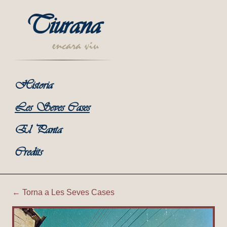
Tiurana
encara viu
Historia
Les Seves Cases
El Panta
Credits
← Torna a Les Seves Cases
Tiurana | Ca la Teta