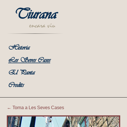
Tiurana
encara viu
Historia
Les Seves Cases
El Panta
Credits
← Torna a Les Seves Cases
Tiurana | Cal Cisteller