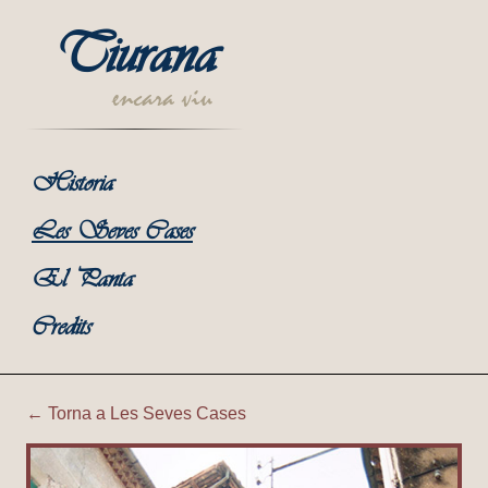
Tiurana
encara viu
Historia
Les Seves Cases
El Panta
Credits
← Torna a Les Seves Cases
Tiurana | Ca la Rosalia (Hos