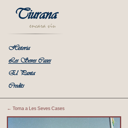
Tiurana
encara viu
Historia
Les Seves Cases
El Panta
Credits
← Torna a Les Seves Cases
Tiurana | Ca l'Evaristo