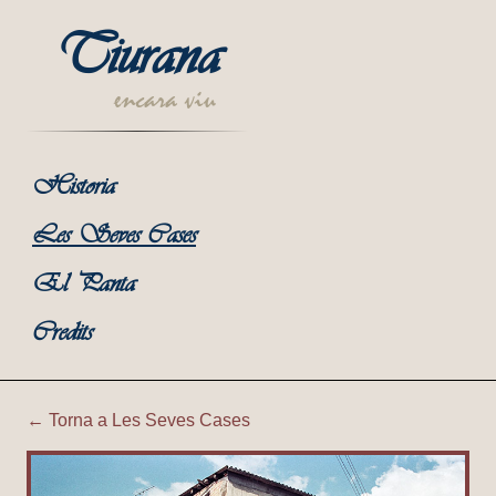
Tiurana
encara viu
Historia
Les Seves Cases
El Panta
Credits
← Torna a Les Seves Cases
Tiurana | Cal Solsoneta