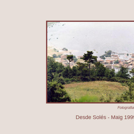
Desde Solés - Maig 1999
Fotografi
Desde Solés - Maig 199