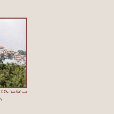
a © Diari La Mañana
9