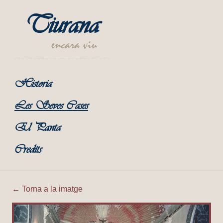
Tiurana
encara viu
Historia
Les Seves Cases
El Panta
Credits
← Torna a la imatge
Tiurana | Interior Església; 